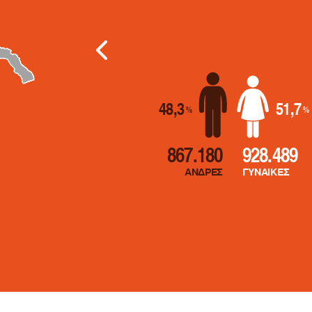
Επόμενα σ
48,3
51,7
%
%
867.180
928.489
ΑΝΔΡΕΣ
ΓΥΝΑΙΚΕΣ