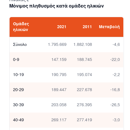
Μόνιμος πληθυσμός κατά ομάδες ηλικιών
Ομάδες
2021
2011
Μεταβολή
ηλικιών
Σύνολο
1.795.669
1.882.108
-4,6
0-9
147.159
188.745
-22,0
10-19
190.795
195.074
-2,2
20-29
189.447
227.678
-16,8
30-39
203.058
276.395
-26,5
40-49
269.117
277.419
-3,0