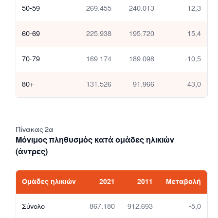
50-59
269.455
240.013
12,3
60-69
225.938
195.720
15,4
70-79
169.174
189.098
-10,5
80+
131.526
91.966
43,0
Πίνακας 2α
Μόνιμος πληθυσμός κατά ομάδες ηλικιών
(άντρες)
Ομάδες ηλικιών
2021
2011
Μεταβολή
Σύνολο
867.180
912.693
-5,0