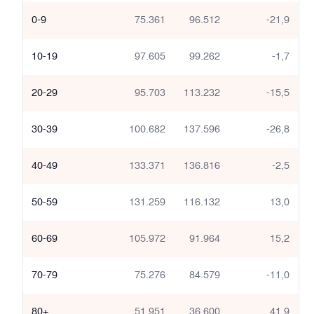
0-9
75.361
96.512
-21,9
10-19
97.605
99.262
-1,7
20-29
95.703
113.232
-15,5
30-39
100.682
137.596
-26,8
40-49
133.371
136.816
-2,5
50-59
131.259
116.132
13,0
60-69
105.972
91.964
15,2
70-79
75.276
84.579
-11,0
80+
51.951
36.600
41,9