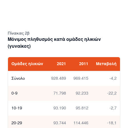
Πίνακας 2β
Μόνιμος πληθυσμός κατά ομάδες ηλικιών
(γυναίκες)
Ομάδες ηλικιών
2021
2011
Μεταβολή
Σύνολο
928.489
969.415
-4,2
0-9
71.798
92.233
-22,2
10-19
93.190
95.812
-2,7
20-29
93.744
114.446
-18,1