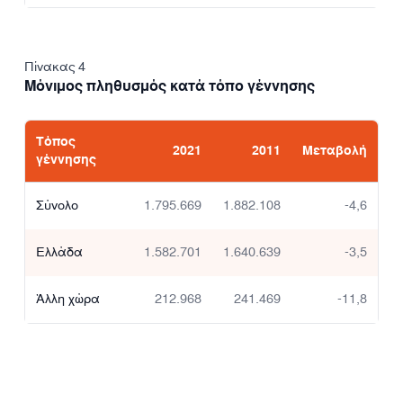
Πίνακας 4
Μόνιμος πληθυσμός κατά τόπο γέννησης
Τόπος
2021
2011
Μεταβολή
γέννησης
Σύνολο
1.795.669
1.882.108
-4,6
Ελλάδα
1.582.701
1.640.639
-3,5
Άλλη χώρα
212.968
241.469
-11,8