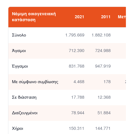
Νόμιμη οικογενειακή
2021
2011
Μεταβο
κατάσταση
Σύνολο
1.795.669
1.882.108
-
Άγαμοι
712.390
724.988
-
Έγγαμοι
831.768
947.919
-1
Με σύμφωνο συμβίωσης
4.468
178
2.41
Σε διάσταση
17.788
12.368
4
Διαζευγμένοι
78.944
51.884
5
Χήροι
150.311
144.771