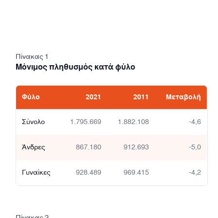
Πίνακας 1
Μόνιμος πληθυσμός κατά φύλο
Φύλο
2021
2011
Μεταβολή
Σύνολο
1.795.669
1.882.108
-4,6
Άνδρες
867.180
912.693
-5,0
Γυναίκες
928.489
969.415
-4,2
Πίνακας 2