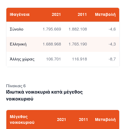
Ιθαγένεια
2021
2011
Μεταβολή
λή
Σύνολο
1.795.669
1.882.108
-4,6
4,6
Ελληνική
1.688.968
1.765.190
-4,3
1,7
Άλλης χώρας
106.701
116.918
-8,7
2,3
0,1
Πίνακας 6
Ιδιωτικά νοικοκυριά κατά μέγεθος
3,8
νοικοκυριού
2,2
Μέγεθος
2021
2011
Μεταβολή
νοικοκυριού
3,8