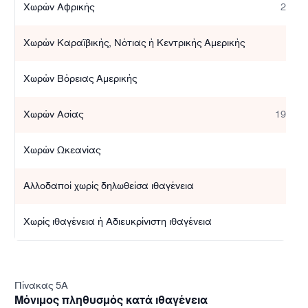
Χωρών Αφρικής
2.476
Χωρών Καραϊβικής, Νότιας ή Κεντρικής Αμερικής
304
Χωρών Βόρειας Αμερικής
397
Χωρών Ασίας
19.669
Χωρών Ωκεανίας
135
Αλλοδαποί χωρίς δηλωθείσα ιθαγένεια
174
Χωρίς ιθαγένεια ή Αδιευκρίνιστη ιθαγένεια
409
Πίνακας 5A
Μόνιμος πληθυσμός κατά ιθαγένεια