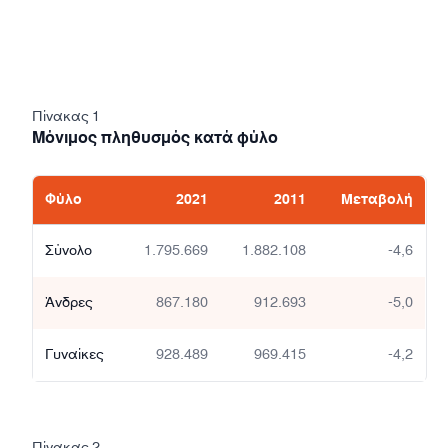
Πίνακας 1
Μόνιμος πληθυσμός κατά φύλο
Φύλο
2021
2011
Μεταβολή
Σύνολο
1.795.669
1.882.108
-4,6
Άνδρες
867.180
912.693
-5,0
Γυναίκες
928.489
969.415
-4,2
Πίνακας 2