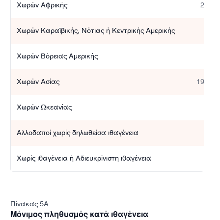
Χωρών Αφρικής
2.476
Χωρών Καραϊβικής, Νότιας ή Κεντρικής Αμερικής
304
Χωρών Βόρειας Αμερικής
397
Χωρών Ασίας
19.669
Χωρών Ωκεανίας
135
Αλλοδαποί χωρίς δηλωθείσα ιθαγένεια
174
Χωρίς ιθαγένεια ή Αδιευκρίνιστη ιθαγένεια
409
Πίνακας 5A
Μόνιμος πληθυσμός κατά ιθαγένεια