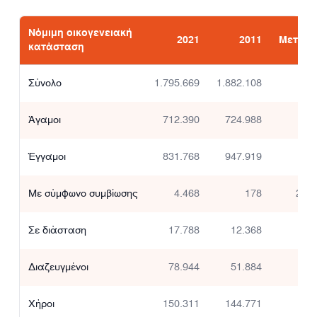
Νόμιμη οικογενειακή
2021
2011
Μεταβο
κατάσταση
Σύνολο
1.795.669
1.882.108
-
Άγαμοι
712.390
724.988
-
Έγγαμοι
831.768
947.919
-1
Με σύμφωνο συμβίωσης
4.468
178
2.41
Σε διάσταση
17.788
12.368
4
Διαζευγμένοι
78.944
51.884
5
Χήροι
150.311
144.771