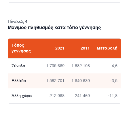
Πίνακας 4
Μόνιμος πληθυσμός κατά τόπο γέννησης
Τόπος
2021
2011
Μεταβολή
γέννησης
Σύνολο
1.795.669
1.882.108
-4,6
Ελλάδα
1.582.701
1.640.639
-3,5
Άλλη χώρα
212.968
241.469
-11,8