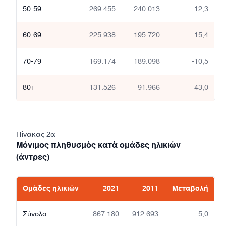
50-59
269.455
240.013
12,3
60-69
225.938
195.720
15,4
70-79
169.174
189.098
-10,5
80+
131.526
91.966
43,0
Πίνακας 2α
Μόνιμος πληθυσμός κατά ομάδες ηλικιών
(άντρες)
Ομάδες ηλικιών
2021
2011
Μεταβολή
Σύνολο
867.180
912.693
-5,0