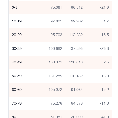
0-9
75.361
96.512
-21,9
10-19
97.605
99.262
-1,7
20-29
95.703
113.232
-15,5
30-39
100.682
137.596
-26,8
40-49
133.371
136.816
-2,5
50-59
131.259
116.132
13,0
60-69
105.972
91.964
15,2
70-79
75.276
84.579
-11,0
80+
51.951
36.600
41,9