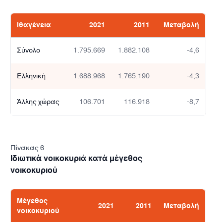
Ιθαγένεια
2021
2011
Μεταβολή
λή
Σύνολο
1.795.669
1.882.108
-4,6
4,6
Ελληνική
1.688.968
1.765.190
-4,3
1,7
Άλλης χώρας
106.701
116.918
-8,7
2,3
0,1
Πίνακας 6
Ιδιωτικά νοικοκυριά κατά μέγεθος
3,8
νοικοκυριού
2,2
Μέγεθος
2021
2011
Μεταβολή
νοικοκυριού
3,8