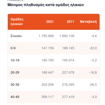
Μόνιμος πληθυσμός κατά ομάδες ηλικιών
Ομάδες
2021
2011
Μεταβολή
ηλικιών
Σύνολο
1.795.669
1.882.108
-4,6
0-9
147.159
188.745
-22,0
10-19
190.795
195.074
-2,2
20-29
189.447
227.678
-16,8
30-39
203.058
276.395
-26,5
40-49
269.117
277.419
-3,0