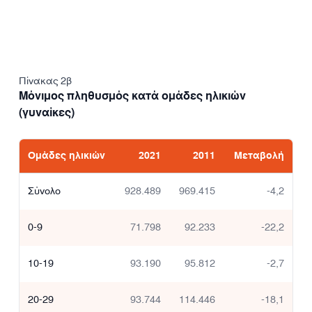
Πίνακας 2β
Μόνιμος πληθυσμός κατά ομάδες ηλικιών
(γυναίκες)
Ομάδες ηλικιών
2021
2011
Μεταβολή
Σύνολο
928.489
969.415
-4,2
0-9
71.798
92.233
-22,2
10-19
93.190
95.812
-2,7
20-29
93.744
114.446
-18,1