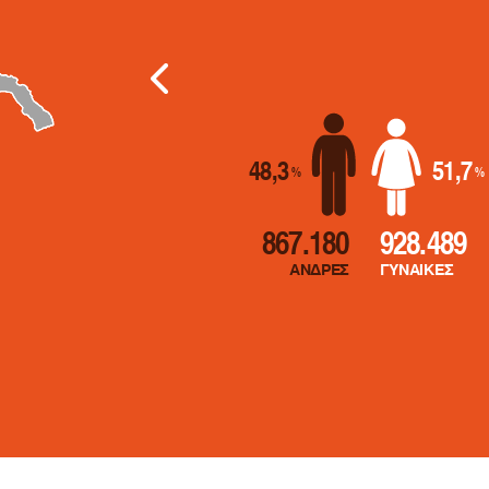
Επόμενα σ
48,3
51,7
%
%
867.180
928.489
ΑΝΔΡΕΣ
ΓΥΝΑΙΚΕΣ