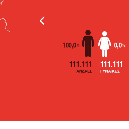
Επόμενα σ
100,0
0,0
%
%
111.111
111.111
ΑΝΔΡΕΣ
ΓΥΝΑΙΚΕΣ