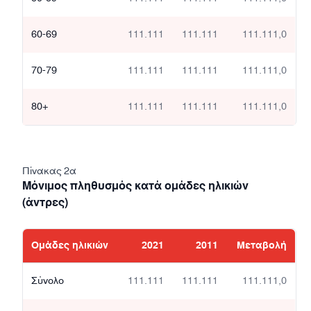
60-69
111.111
111.111
111.111,0
70-79
111.111
111.111
111.111,0
80+
111.111
111.111
111.111,0
Πίνακας 2α
Μόνιμος πληθυσμός κατά ομάδες ηλικιών
(άντρες)
Ομάδες ηλικιών
2021
2011
Μεταβολή
Σύνολο
111.111
111.111
111.111,0