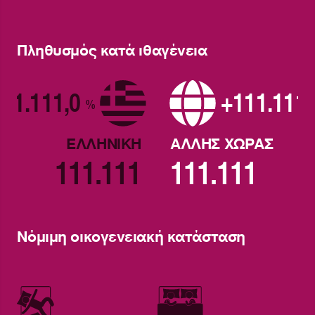
Πληθυσμός κατά ιθαγένεια
11.111,0
+111.111
%
ΕΛΛΗΝΙΚΗ
ΑΛΛΗΣ ΧΩΡΑΣ
111.111
111.111
Nόμιμη οικογενειακή κατάσταση