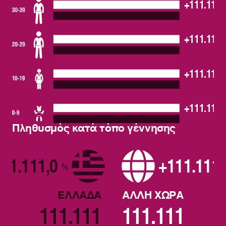
+111.111,
+111.111,
+111.111,
+111.111,
Πληθυσμός κατά τόπο γέννησης
11.111,0
+111.111
%
ΕΛΛΑΔΑ
ΑΛΛΗ ΧΩΡΑ
111.111
111.111